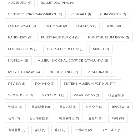
AUGSBURG
(6)
BULLET JOURNAL
(4)
CENTRE GEORGES-POMPIDOU
(2)
CHAGALL
(1)
CHRONODEX
(3)
COPENHAGEN
(3)
DENMARK
(2)
DRESDEN
(1)
HOTEL
(2)
KANDINSKY
(3)
KUNSTHAUS ZÜRICH
(2)
KUNSTMUSEUM BONN
(3)
LENBACHHAUS
(2)
LEOPOLD MUSEUM
(2)
MANET
(2)
MUSEUM
(2)
MUSEU NACIONAL D’ART DE CATALUNYA
(2)
MUSÉE D'ORSAY
(4)
NETHERLANDS
(2)
RESTAURANT
(1)
REVIEW
(5)
ROMAKO
(2)
STATENS MUSEUM FOR KUNST
(4)
STOCKHOLM
(3)
VAN GOGH
(3)
WORDPRESS
(3)
네덜란드
(2)
덴마크
(2)
독일생활
(41)
독일여행
(3)
모유수유
(3)
불렛저널
(4)
생각
(15)
암스테르담
(2)
워드프레스
(3)
유모차
(2)
육아
(16)
육아용품
(4)
임신
(3)
출산
(5)
코펜하겐
(2)
크로노덱스
(4)