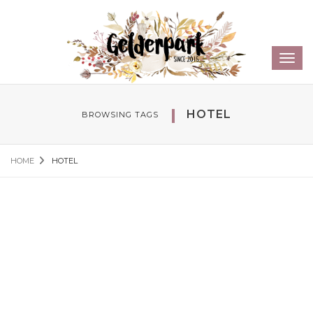
Sear
Toggl
navig
HOTEL
BROWSING TAGS
HOME
HOTEL