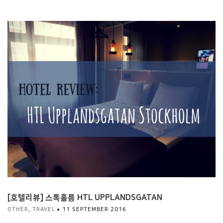
[호텔리뷰] 스톡홀름 HTL UPPLANDSGATAN
OTHER
,
TRAVEL
11 SEPTEMBER 2016