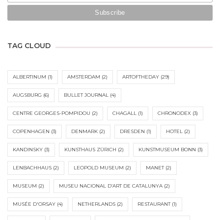
TAG CLOUD
ALBERTINUM
(1)
AMSTERDAM
(2)
ARTOFTHEDAY
(29)
AUGSBURG
(6)
BULLET JOURNAL
(4)
CENTRE GEORGES-POMPIDOU
(2)
CHAGALL
(1)
CHRONODEX
(3)
COPENHAGEN
(3)
DENMARK
(2)
DRESDEN
(1)
HOTEL
(2)
KANDINSKY
(3)
KUNSTHAUS ZÜRICH
(2)
KUNSTMUSEUM BONN
(3)
LENBACHHAUS
(2)
LEOPOLD MUSEUM
(2)
MANET
(2)
MUSEUM
(2)
MUSEU NACIONAL D’ART DE CATALUNYA
(2)
MUSÉE D'ORSAY
(4)
NETHERLANDS
(2)
RESTAURANT
(1)