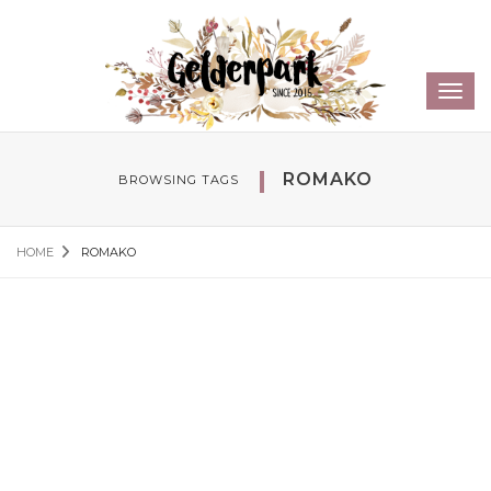
Sear
Toggl
navig
ROMAKO
BROWSING TAGS
HOME
ROMAKO