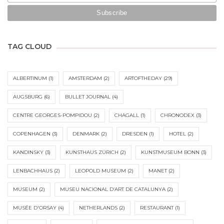
TAG CLOUD
ALBERTINUM
(1)
AMSTERDAM
(2)
ARTOFTHEDAY
(29)
AUGSBURG
(6)
BULLET JOURNAL
(4)
CENTRE GEORGES-POMPIDOU
(2)
CHAGALL
(1)
CHRONODEX
(3)
COPENHAGEN
(3)
DENMARK
(2)
DRESDEN
(1)
HOTEL
(2)
KANDINSKY
(3)
KUNSTHAUS ZÜRICH
(2)
KUNSTMUSEUM BONN
(3)
LENBACHHAUS
(2)
LEOPOLD MUSEUM
(2)
MANET
(2)
MUSEUM
(2)
MUSEU NACIONAL D’ART DE CATALUNYA
(2)
MUSÉE D'ORSAY
(4)
NETHERLANDS
(2)
RESTAURANT
(1)