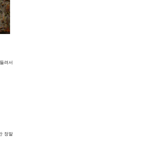
흔들려서
만 정말