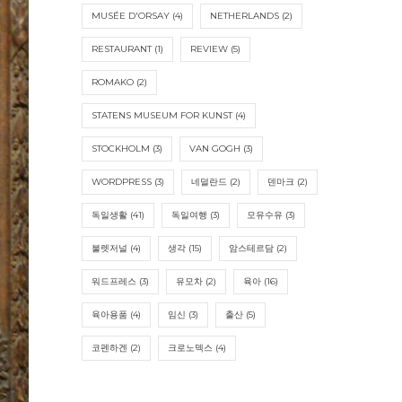
MUSÉE D'ORSAY
(4)
NETHERLANDS
(2)
RESTAURANT
(1)
REVIEW
(5)
ROMAKO
(2)
STATENS MUSEUM FOR KUNST
(4)
STOCKHOLM
(3)
VAN GOGH
(3)
WORDPRESS
(3)
네덜란드
(2)
덴마크
(2)
독일생활
(41)
독일여행
(3)
모유수유
(3)
불렛저널
(4)
생각
(15)
암스테르담
(2)
워드프레스
(3)
유모차
(2)
육아
(16)
육아용품
(4)
임신
(3)
출산
(5)
코펜하겐
(2)
크로노덱스
(4)