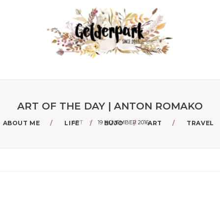
ART OF THE DAY | ANTON ROMAKO
ART
19 NOVEMBER 2016
ABOUT ME
LIFE
BUJO
ART
TRAVEL