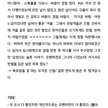
아니잖아….스톡홀름 가보니…바람이 정말 찼다. 비는 거의 안 와
서 다행이었는데 흐린 날이 많았고 맑은 날이어도 구름이 워낙 많
아서 햇빛도 안 강하고 바람이..정말 바람이 …차가운 바람…어떤
느낌이었냐면 날씨가 좋은 ‘겨울’. 그래서 관광객들은 긴팔 긴바지
에 겨울 겉옷 걸친 경우 많았고 현지인들은 신기하게도 반팔, 반바
지 차림이었음 ㅋㅋㅋㅋㅋㅋㅋ 그들에게는 이게 정말 따뜻했나보
다…허허허 하긴 한여름이기는 하니까 허허허 이러다 얼어죽겠구
나 싶어서 임시방편으로 걸칠 만한 옷 하나를 사서 주구장창 그것
만 입었다는 슬픈 이야기. 코펜하겐은 그나마 나았는데 거기서도
반팔을 입은 날은 하루 정도?
-> 북유럽을 갈 때는 두꺼운 긴팔/ 겉옷 한두개 쯤은 꼭 챙겨갑시
다
기타:
– 두 도시 다 좋았지만 개인적으로는 코펜하겐이 더 좋았다. (
물가