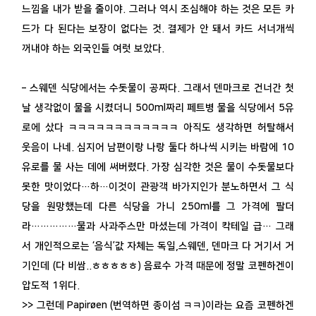
느낌을 내가 받을 줄이야. 그러나 역시 조심해야 하는 것은 모든 카
드가 다 된다는 보장이 없다는 것. 결제가 안 돼서 카드 서너개씩
꺼내야 하는 외국인들 여럿 보았다.
– 스웨덴 식당에서는 수돗물이 공짜다. 그래서 덴마크로 건너간 첫
날 생각없이 물을 시켰더니 500ml짜리 페트병 물을 식당에서 5유
로에 샀다 ㅋㅋㅋㅋㅋㅋㅋㅋㅋㅋㅋㅋ 아직도 생각하면 허탈해서
웃음이 나네. 심지어 남편이랑 나랑 둘다 하나씩 시키는 바람에 10
유로를 물 사는 데에 써버렸다. 가장 심각한 것은 물이 수돗물보다
못한 맛이었다…하…이것이 관광객 바가지인가 분노하면서 그 식
당을 원망했는데 다른 식당을 가니 250ml를 그 가격에 팔더
라……………물과 사과주스만 마셨는데 가격이 칵테일 급… 그래
서 개인적으로는 ‘음식’값 자체는 독일,스웨덴, 덴마크 다 거기서 거
기인데 (다 비쌈..ㅎㅎㅎㅎㅎ) 음료수 가격 때문에 정말 코펜하겐이
압도적 1위다.
>> 그런데 Papirøen (번역하면 종이섬 ㅋㅋ)이라는 요즘 코펜하겐