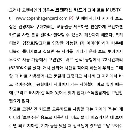
코펜하겐 카드
MUST
그러나 코펜하겐의 경우는
가 그야 말로
이
다.
www.copenhagencard.com
첫 페이지에서 자기가 보고
싶은 관광지와 구매하려는 교통권을 체크하면 친절하게 코펜하겐
카드를 사면 돈을 얼마나 절약할 수 있는지 계산까지 해준다. 특히
티볼리 입장료(말그대로 입장만 가능한..)가 어마어마하기 때문에
티볼리 들어가보고 싶으면 꼭 사기를. 게다가 운하 보트 투어까지
무료로 사용 가능해서 고민없이 바로 선택! 공항에서 72시간짜리
(629DKK)를 샀다. 개시 날짜와 시간을 적어야 하는데 우리는 구매
할 때 바로 사용할거냐고 묻길래 그렇다고 하니까 그 자리에서 바
로 적어주셨다. 공항에서 시내까지 가는 지하철이 바로 있기 때문
에 (그리고 표시가 잘 되어 있어서 찾기 쉽다) 스톡홀름처럼 고민할
필요가 없다.
참고로 코펜하겐 카드를 교통카드로 사용할 때는 기계에 ‘찍는’ 게
아니라 ‘보여주는’ 용도로 사용한다. 버스 탈 때 버스기사한테 보여
주면 되고 지하철, 기차 등을 탔을 때 검표원이 있으면 그냥 보여주