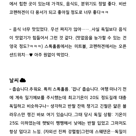
에서 힙한 곳이 있는데 가격도, 음식도, 분위기도 정말 좋다. 비싼
코펜하겐이 다 용서가 되고 좋아질 정도로 너무 좋다ㅋㅋ
– 음식 너무 맛있었다. 우선 짜지가 않아……..사실 독일보다 음식
이 맛없기가 힘들어서 그런 것 같다. (맛없음을 능가할 수 있는 건
영국 정도?ㅋㅋㅋ) 스톡홀름에서는 미트볼, 코펜하겐에서는 오픈
샌드위치…♥ 아주 원없이 먹었다.
날씨
– 춥습니다.추워요. 특히 스톡홀름. ‘겁나’ 춥습니다. 여행 떠나기 전
에 계속 일기예보를 주시했는데 최고기온이 20도 정도길래 대충
독일하고 비슷하구나~ 생각하고 반팔 잔뜩 챙기고 긴팔은 얇은 블
라우스만 챙긴 바보 여기 있습니다..그때 당시 독일 상황: 기온이
25도 이하였는데 햇빛이 쨍쨍해서 낮에는 반팔 입었고 그마저도
항상 덥다고 느낌. (자외선 진짜 강렬함)그런데 스웨덴은…독일이