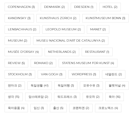
COPENHAGEN
(3)
DENMARK
(2)
DRESDEN
(1)
HOTEL
(2)
KANDINSKY
(3)
KUNSTHAUS ZÜRICH
(2)
KUNSTMUSEUM BONN
(3)
LENBACHHAUS
(2)
LEOPOLD MUSEUM
(2)
MANET
(2)
MUSEUM
(2)
MUSEU NACIONAL D’ART DE CATALUNYA
(2)
MUSÉE D'ORSAY
(4)
NETHERLANDS
(2)
RESTAURANT
(1)
REVIEW
(5)
ROMAKO
(2)
STATENS MUSEUM FOR KUNST
(4)
STOCKHOLM
(3)
VAN GOGH
(3)
WORDPRESS
(3)
네덜란드
(2)
덴마크
(2)
독일생활
(41)
독일여행
(3)
모유수유
(3)
불렛저널
(4)
생각
(15)
암스테르담
(2)
워드프레스
(3)
유모차
(2)
육아
(16)
육아용품
(4)
임신
(3)
출산
(5)
코펜하겐
(2)
크로노덱스
(4)