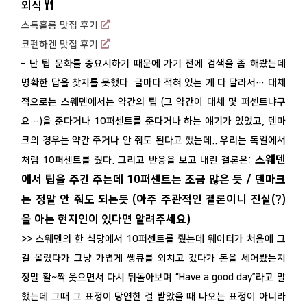
외식
스톡홀름 맛집 후기
코펜하겐 맛집 후기
– 난
팁 문화
를 중요시하기 때문에 가기 전에 검색을 좀 해봤는데
명확한 답을 찾지를 못했다. 글마다 적혀 있는 게 다 달라서… 대체
적으로는 스웨덴에서는 약간의 팁 (그 약간이 대체 몇 퍼센트냐구
요…)을 준다거나 10퍼센트를 준다거나 하는 얘기가 있었고, 덴마
크의 경우는 약간 주거나 안 줘도 된다고 했는데.. 우리는 독일에서
스웨덴
처럼 10퍼센트를 줬다. 그리고 반응을 보고 내린 결론은:
에서 팁을 주긴 주는데 10퍼센트는 조금 많은 듯 / 덴마크
는 정말 안 줘도 되는듯 (아주 주관적인 결론이니 진실(?)
을 아는 현지인이 있다면 알려주세요)
>> 스웨덴의 한 식당에서 10퍼센트를 줬는데 웨이터가 처음에 그
걸 몰랐다가 그냥 가볍게 쌩큐를 외치고 갔다가 돈을 세어봤는지
정말 활~짝 웃으면서 다시 뒤돌아보며 “Have a good day”라고 말
했는데 그때 그 표정이 당연한 걸 받았을 때 나오는 표정이 아니라