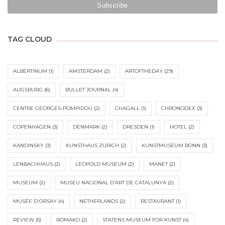
TAG CLOUD
ALBERTINUM
(1)
AMSTERDAM
(2)
ARTOFTHEDAY
(29)
AUGSBURG
(6)
BULLET JOURNAL
(4)
CENTRE GEORGES-POMPIDOU
(2)
CHAGALL
(1)
CHRONODEX
(3)
COPENHAGEN
(3)
DENMARK
(2)
DRESDEN
(1)
HOTEL
(2)
KANDINSKY
(3)
KUNSTHAUS ZÜRICH
(2)
KUNSTMUSEUM BONN
(3)
LENBACHHAUS
(2)
LEOPOLD MUSEUM
(2)
MANET
(2)
MUSEUM
(2)
MUSEU NACIONAL D’ART DE CATALUNYA
(2)
MUSÉE D'ORSAY
(4)
NETHERLANDS
(2)
RESTAURANT
(1)
REVIEW
(5)
ROMAKO
(2)
STATENS MUSEUM FOR KUNST
(4)