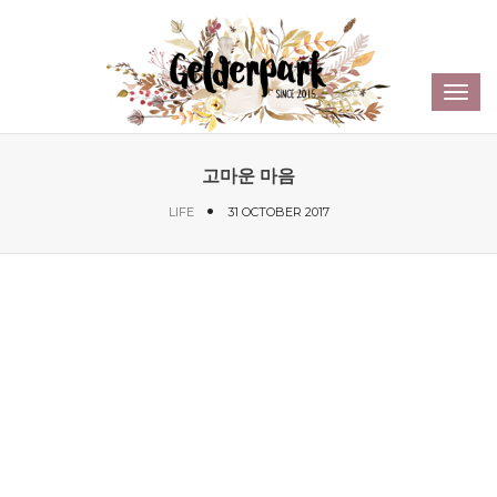
Sear
Toggl
navig
고마운 마음
LIFE
31 OCTOBER 2017