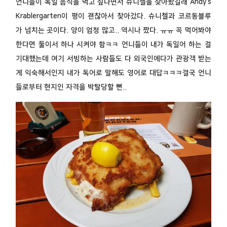
언니들이 독일 음식을 먹고 싶다면서 슈니첼을 찾아놨길래 Andy’s
Krablergarten이 평이 괜찮아서 찾아갔다. 슈니첼과 코르동블루
가 넘치는 곳이다. 양이 엄청 많고.. 역시나 짰다. ㅠㅠ 꼭 먹어봐야
한다면 둘이서 하나 시켜야 함ㅋㅋ 언니들이 내가 독일어 하는 걸
기대했는데 여기 서빙하는 사람들도 다 외국인에다가 관광객 받는
게 익숙해서인지 내가 독어로 말해도 영어로 대답ㅋㅋㅋ결국 언니
들로부터 현지인 자격을 박탈당할 뻔..