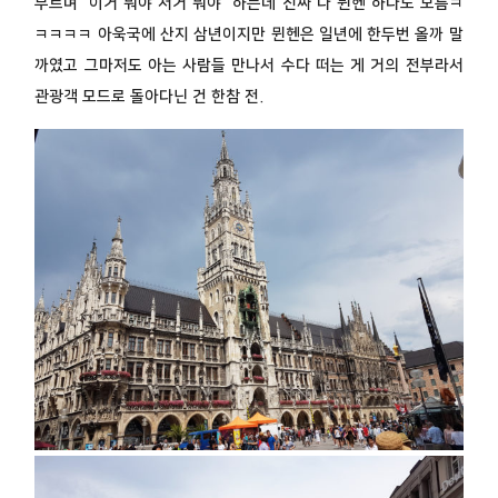
부르며 “이거 뭐야 저거 뭐야” 하는데 진짜 나 뮌헨 하나도 모름ㅋ
ㅋㅋㅋㅋ 아욱국에 산지 삼년이지만 뮌헨은 일년에 한두번 올까 말
까였고 그마저도 아는 사람들 만나서 수다 떠는 게 거의 전부라서
관광객 모드로 돌아다닌 건 한참 전.