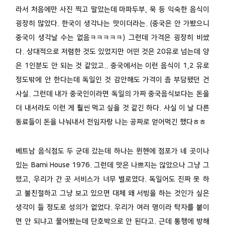
라서 처음에만 사진 찍고 말았는데 마파두부, 묵 등 익숙한 음식이
굉장히 많았다. 한국이 생각나는 맛이더라는. (중국은 안 가봤으니
중국이 생각날 수는 없음ㅋㅋㅋㅋㅋ) 그런데 가격은 굉장히 비쌌
다. 상대적으로 저렴한 것도 있었지만 어떤 것은 20유로 넘는데 양
은 1인분도 안 되는 것 같았고.. 중국에서는 이런 음식이 1,2 유로
정도밖에 안 한다는데 독일인 것 감안해도 가격이 좀 부담됐던 건
사실. 그런데 내가 중국인이라면 독일의 가짜 중국음식보다는 돈을
더 내서라도 이런 게 훨씬 먹고 싶을 것 같긴 하다. 사실 이 날 다른
동료들이 돈을 나눠내서 전임자랑 나는 공짜로 얻어먹긴 했다ㅎㅎ
베트남 음식점도 두 군데 갔는데 하나는 뮌헨에 점포가 네 곳이나
있는 Bami House 1976. 그런데 맛은 나쁘지는 않았으나 그냥 그
랬고, 우리가 간 곳 서비스가 너무 별로였다. 독일어도 진짜 못 하
고 불친절하고 그냥 보고 있으면 대체 왜 서빙을 하는 것인가 싶은
생각이 들 정도로 성의가 없었다. 우리가 여러 명이라 탁자를 붙이
면 안 되냐고 물어봤는데 단호박으로 안 된다고. 근데 통행에 방해