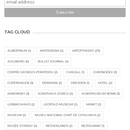
TAG CLOUD
ALBERTINUM
(1)
AMSTERDAM
(2)
ARTOFTHEDAY
(29)
AUGSBURG
(6)
BULLET JOURNAL
(4)
CENTRE GEORGES-POMPIDOU
(2)
CHAGALL
(1)
CHRONODEX
(3)
COPENHAGEN
(3)
DENMARK
(2)
DRESDEN
(1)
HOTEL
(2)
KANDINSKY
(3)
KUNSTHAUS ZÜRICH
(2)
KUNSTMUSEUM BONN
(3)
LENBACHHAUS
(2)
LEOPOLD MUSEUM
(2)
MANET
(2)
MUSEUM
(2)
MUSEU NACIONAL D’ART DE CATALUNYA
(2)
MUSÉE D'ORSAY
(4)
NETHERLANDS
(2)
RESTAURANT
(1)