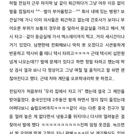
하필 전임자 근무 마지막 날 같이 퇴근하다가 그냥 아무 이유 없이
발을 접질러서 ^^…발이 부어올랐고…^^ 회사 내에 있는 병원? 보
건실?에 가니 이미 의사들은 퇴근하고 없는데 간호사가 보더니 부
어오른 부위가 보통의 경우와 좀 달라서 응급실을 가라고 해서..택
시 타고…같이 응급실에 가서 엑스레이까지 찍고..거의 세시간이나
거기 있었다. 남편한테 전화해보니 딱히 못 오겠다고 시큰둥하게
반응하고 택시비 줄 테니 택시 타라고ㅋㅋㅋㅋ 근데 택시비 십만원
넘게 나오는데?? 발에 문제가 있다고 하면 정말 타려고 했는데 막
상 검사 결과 보니 다 정상이고 그냥 며칠 덜 움직이고 잘 쉬면 괜
찮아진다고 했다. 근데 차마 계단을 오르락내리락 못 하겠고..
전임자가 처음부터 “우리 집에서 자고 가” 했는데 결국 그 제안을
받아들였다. 중국인인데 2주동안 함께 하면서 정이 많이 들었는데
어쩌다보니 슬립오버까지ㅋㅋㅋㅋ같이 사는 다른 중국 친구가 얼
음 얼려 놓은 게 없다면서 냉동고를 뒤지더니 다시마 얼려놓은 걸
찾아서 발에 했다 ㅋㅋㅋㅋㅋㅋㅋㅋㅋㅋ진짜 엄청 웃겼음. 녹으면
서 발 모양에 맞게 고정이 되니 완벽ㅋㅋㅋ이 날 개기월식도 있어