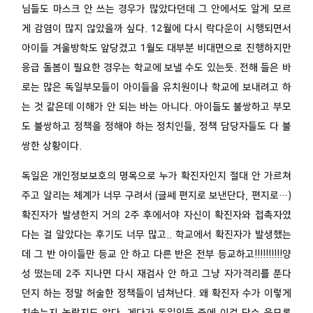
님들도 마스크 안 쓰는 경우가 많았다던데 그 안에서도 알게 모르
게 감염이 많지 않았을까 싶다. 12월에 다시 락다운이 시행되면서
아이들 겨울방학도 앞당겼고 1월도 대부분 비대면으로 진행하지만
응급 돌봄이 필요한 경우는 학교에 보낼 수도 있는듯. 전해 들은 바
로는 많은 독일부모들이 아이들을 유치원이나 학교에 보내려고 하
는 것 같은데 이해가 안 되는 바는 아니다. 아이들도 불쌍하고 부모
도 불쌍하고 정책을 정해야 하는 정치인들, 정책 담당자들도 다 불
쌍한 상황이다.
독일은 개인정보보호의 명목으로 누가 확진자인지 절대 안 가르쳐
주고 알리는 체계가 너무 구려서 (글쎄 편지로 보낸단다, 편지로…)
확진자가 발생한지 거의 2주 후에서야 자신이 확진자와 접촉자였
다는 걸 알았다는 후기도 너무 많고.. 학교에서 확진자가 발생했는
데 그 반 아이들만 등교 안 하고 다른 반은 전부 등교하고!!!!!!!!!!양
성 떴는데 2주 지나면 다시 재검사 안 하고 그냥 자가격리를 푼다
던지 하는 정말 허술한 정책들이 넘쳐난다. 왜 확진자 수가 이렇게
치솟는지 놀랍지도 않다. 게다가 독일인들 중에 이걸 단순 음모론