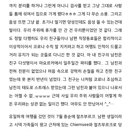
까지 분리를 하거나 그런게 아니니 검사를 받고 그냥 그대로 사람
들 틈에 섞여서 집으로 가게 됐다ㅎㅎㅎ 그게 다 무슨 소용. 그리고
음성 뜨면 그냥 끝. 초기나 말기면 양성인데도 음성 뜰 수 있는건데
말이다. 우리 주위에 휴가를 안 간 건 우리뿐이었던 것 같다. 그래
도 정말 다행히도 우리 친구들이나 남편 직장동료들은 합리적이고
이상적이어서 코로나 수칙 잘 지키려고 하고 여행도 인적이 드물고
거리 유지가 되는 곳들로 다니긴 한 것 같다. 아 내 친구의 남친은
친구 다섯명이서 마요르카에서 일주일간 파티를 했다.. 그 남친과
전혀 친분이 없었으나 마음 속으로 강력히 손절을 하고 친한 친구
였는데 못 본지 반년이 넘었다. 그 친구는 나처럼 코로나 조심하고
남친의 태도로 스트레스 받았는데 그런 남친과 붙어 있으니 나로서
는 어쩔 수 없..ㅠㅠㅠㅠ 근데 사실 우리 주위 사람들이 어떻게 하
든 우리와는 상관 없는 일이긴 했다. 아무도 안 만났어서 ^_^…
유일하게 여행을 갔던 것이 7월 중순에 잘츠부르크. 남편 생일이라
고 시댁 가족들이 왔고 근처에 있는 Chiemsee와 잘츠부르크로 당