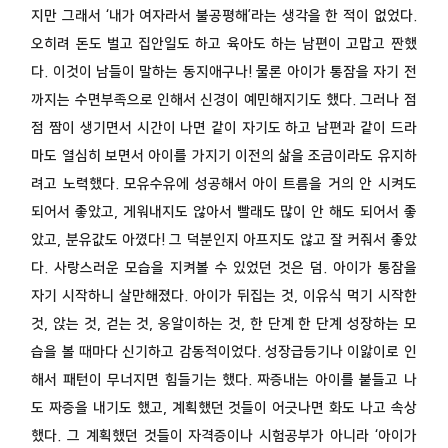
지만 그래서 ‘내가 여자라서 불공평해’라는 생각을 한 적이 없었다.
오히려 돈도 벌고 집안일도 하고 육아도 하는 남편이 고맙고 짠했
다. 이것이 남들이 말하는 동지애구나! 물론 아이가 통잠을 자기 전
까지는 수면부족으로 인해서 신경이 예민해지기도 했다. 그러나 점
점 짬이 생기면서 시간이 나면 같이 자기도 하고 남편과 같이 드라
마도 열심히 보면서 아이를 가지기 이전의 삶을 조금이라도 유지하
려고 노력했다. 모유수유에 성공해서 아이 트름을 거의 안 시켜도
되어서 좋았고, 게워내지도 않아서 빨래도 많이 안 해도 되어서 좋
았고, 분유값도 아꼈다! 그 덕분인지 아프지도 않고 잘 커줘서 좋았
다. 사랑스러운 모습을 지켜볼 수 있었던 것은 덤. 아이가 통잠을
자기 시작하니 살만해졌다. 아이가 뒤집는 것, 이유식 먹기 시작한
것, 앉는 것, 걷는 것, 옹알이하는 것, 한 단계 한 단계 성장하는 모
습을 볼 때마다 신기하고 감동적이었다. 성장급등기나 이앓이로 인
해서 패턴이 무너지면 힘들기는 했다. 짜증내는 아이를 붙들고 나
도 짜증을 내기도 했고, 계획했던 것들이 어긋나면 화도 나고 속상
했다. 그 계획했던 것들이 자격증이나 시험공부가 아니라 ‘아이가